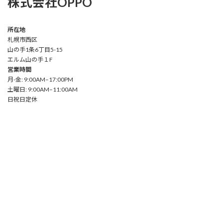
株式会社OPPO
所在地
札幌市西区
山の手1条6丁目5-15
エルム山の手１F
営業時間
月-金: 9:00AM–17:00PM
土曜日: 9:00AM–11:00AM
日祝日定休