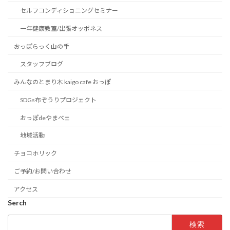
セルフコンディショニングセミナー
一年健康教室/出張オッポネス
おっぽらっく山の手
スタッフブログ
みんなのとまり木 kaigo cafe おっぽ
SDGs布ぞうりプロジェクト
おっぽdeやまベェ
地域活動
チョコホリック
ご予約/お問い合わせ
アクセス
Serch
検
索: