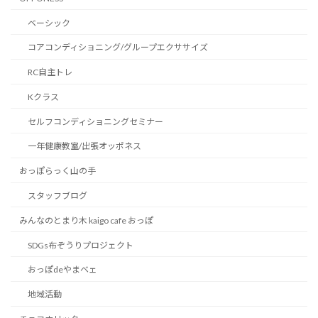
ベーシック
コアコンディショニング/グループエクササイズ
RC自主トレ
Kクラス
セルフコンディショニングセミナー
一年健康教室/出張オッポネス
おっぽらっく山の手
スタッフブログ
みんなのとまり木 kaigo cafe おっぽ
SDGs布ぞうりプロジェクト
おっぽdeやまベェ
地域活動