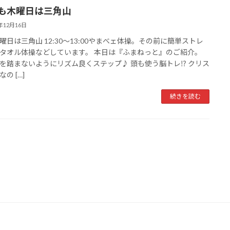
月も木曜日は三角山
2年12月16日
曜日は三角山 12:30〜13:00やまべェ体操。その前に簡単ストレ
タオル体操などしています。 本日は『ふまねっと』のご紹介。
を踏まないようにリズム良くステップ♪ 頭も使う脳トレ⁉︎ クリス
の […]
続きを読む