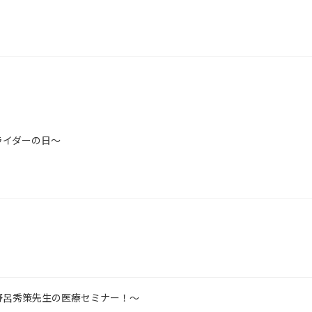
ライダーの日～
野呂秀策先生の医療セミナー！～