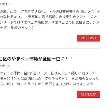
3年5月17日
の麓、山の手町内会で活動中。 ・今週は交通安全週間につき、子
の登校見守り。 ・発寒川の清掃活動。自転車引き上げ！ ・さわ
ンサートではやまべェ体操披露、やまべェとの記念撮影にテンシ
ップ ・地域の方々 […]
続きを読む
西区のやまべェ体操が全国一位に！！
3年5月2日
やまべェ体操、全国1位 リーダー普及員として嬉しい限りです!
曜日12:30〜1300 西区山の手でもやってます。まだ知らなかった
方、ぜひ一緒にどうですか？ 西区を盛り上げていきましょう！
続きを読む