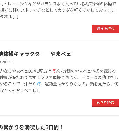
力トレーニングなどがバランスよく入っている約7分間の体操で
体操前に軽いストレッチなどしてカラダを軽くほぐしておきます。
オル […]
続きを読む
地体操キャラクター やまべェ
4年2月16日
力なりやまべェLOVE歴12年
約7分間のやまべェ体操を続ける
健康が保たれてます！ラジオ体操と同じく、一つ一つの動作をし
やることで、汗だく
、運動量はかなりなもの。顔を見たら、何
なくてもやまべェ […]
続きを読む
の繋がりを満喫した3日間！