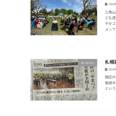
202
三角山
ども達
やかコ
ョンア
札幌
オッポネス
202
西区の
毎週木
という