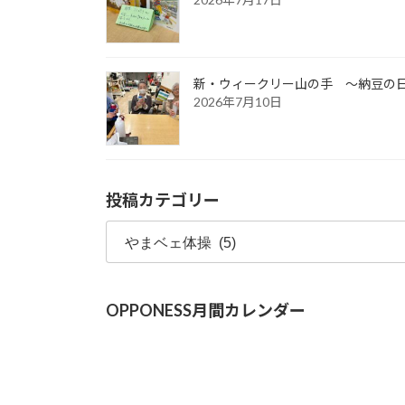
新・ウィークリー山の手 ～納豆の
2026年7月10日
投稿カテゴリー
投
稿
カ
テ
OPPONESS月間カレンダー
ゴ
リ
ー