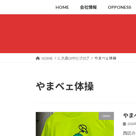
コ
ナ
HOME
会社情報
OPPONESS
ン
ビ
テ
ゲ
ン
ー
ツ
シ
へ
ョ
ス
ン
キ
に
HOME
C.大森OPPOブログ
やまベェ体操
ッ
移
プ
動
やまベェ体操
やま
OPPO
202
西区の