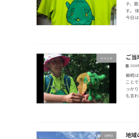
チ、筋
す。 
今日はタ
ご当
イベント
202
継続は
ことで
っかり
も言わ
地域
OPPO