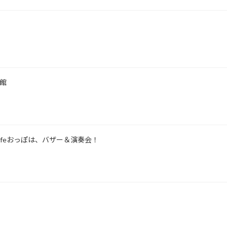
会館
o cafeおっぽは、バザー＆演奏会！