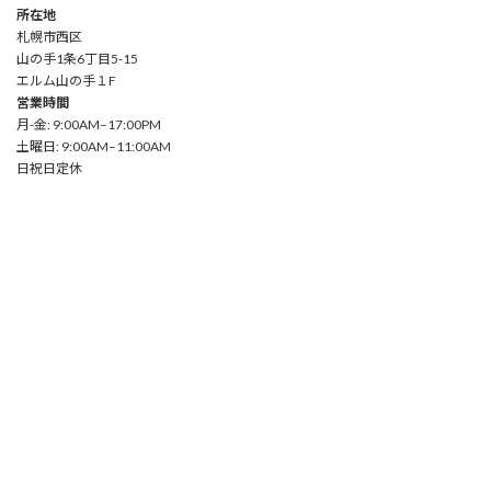
所在地
札幌市西区
山の手1条6丁目5-15
エルム山の手１F
営業時間
月-金: 9:00AM–17:00PM
土曜日: 9:00AM–11:00AM
日祝日定休