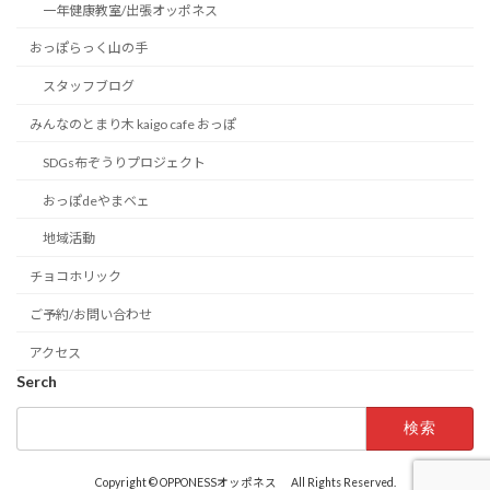
一年健康教室/出張オッポネス
おっぽらっく山の手
スタッフブログ
みんなのとまり木 kaigo cafe おっぽ
SDGs布ぞうりプロジェクト
おっぽdeやまベェ
地域活動
チョコホリック
ご予約/お問い合わせ
アクセス
Serch
検
索:
Copyright © OPPONESSオッポネス All Rights Reserved.