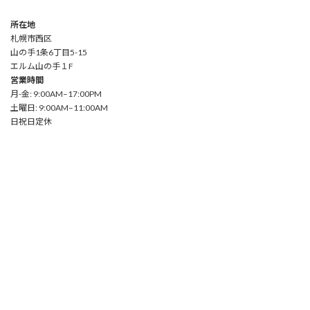
所在地
札幌市西区
山の手1条6丁目5-15
エルム山の手１F
営業時間
月-金: 9:00AM–17:00PM
土曜日: 9:00AM–11:00AM
日祝日定休