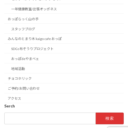
一年健康教室/出張オッポネス
おっぽらっく山の手
スタッフブログ
みんなのとまり木 kaigo cafe おっぽ
SDGs布ぞうりプロジェクト
おっぽdeやまベェ
地域活動
チョコホリック
ご予約/お問い合わせ
アクセス
Serch
検
索: