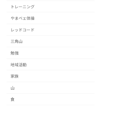
トレーニング
やまベェ体操
レッドコード
三角山
勉強
地域活動
家族
山
食