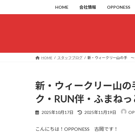
コ
ナ
HOME
会社情報
OPPONESS
ン
ビ
テ
ゲ
ン
ー
ツ
シ
へ
ョ
ス
ン
キ
に
HOME
スタッフブログ
新・ウィークリー山の手 ～
ッ
移
プ
動
新・ウィークリー山の
ク・RUN伴・ふまねっ
最
2025年10月17日
2025年11月19日
O
終
更
こんにちは！OPPONESS 古岡です！
新
日