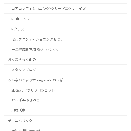
コアコンディショニング/グループエクササイズ
RC自主トレ
Kクラス
セルフコンディショニングセミナー
一年健康教室/出張オッポネス
おっぽらっく山の手
スタッフブログ
みんなのとまり木 kaigo cafe おっぽ
SDGs布ぞうりプロジェクト
おっぽdeやまベェ
地域活動
チョコホリック
ご予約/お問い合わせ