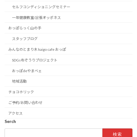
セルフコンディショニングセミナー
一年健康教室/出張オッポネス
おっぽらっく山の手
スタッフブログ
みんなのとまり木 kaigo cafe おっぽ
SDGs布ぞうりプロジェクト
おっぽdeやまベェ
地域活動
チョコホリック
ご予約/お問い合わせ
アクセス
Serch
検
索: