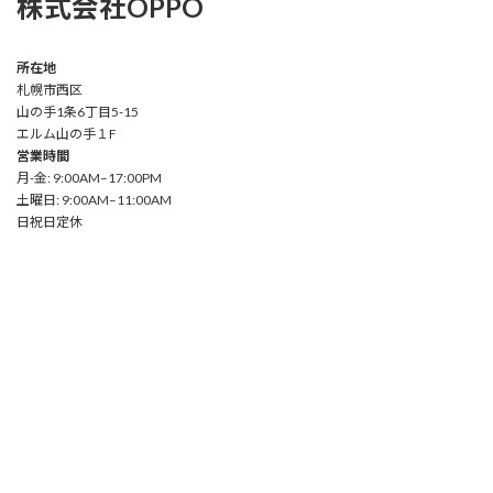
株式会社OPPO
所在地
札幌市西区
山の手1条6丁目5-15
エルム山の手１F
営業時間
月-金: 9:00AM–17:00PM
土曜日: 9:00AM–11:00AM
日祝日定休