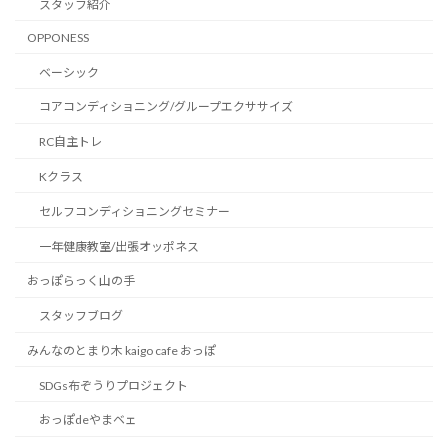
スタッフ紹介
OPPONESS
ベーシック
コアコンディショニング/グループエクササイズ
RC自主トレ
Kクラス
セルフコンディショニングセミナー
一年健康教室/出張オッポネス
おっぽらっく山の手
スタッフブログ
みんなのとまり木 kaigo cafe おっぽ
SDGs布ぞうりプロジェクト
おっぽdeやまベェ