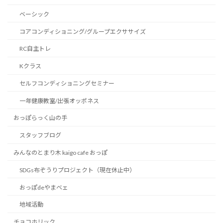
ベーシック
コアコンディショニング/グループエクササイズ
RC自主トレ
Kクラス
セルフコンディショニングセミナー
一年健康教室/出張オッポネス
おっぽらっく山の手
スタッフブログ
みんなのとまり木 kaigo cafe おっぽ
SDGs布ぞうりプロジェクト（現在休止中）
おっぽdeやまベェ
地域活動
チョコホリック