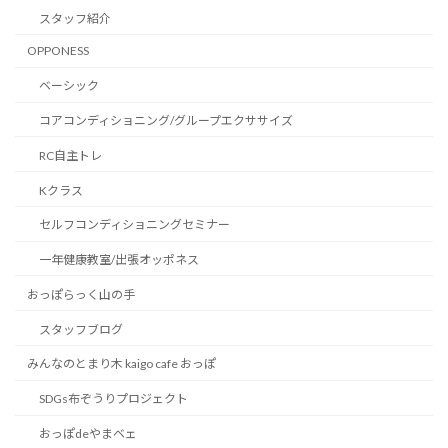
スタッフ紹介
OPPONESS
ベーシック
コアコンディショニング/グループエクササイズ
RC自主トレ
Kクラス
セルフコンディショニングセミナー
一年健康教室/出張オッポネス
おっぽらっく山の手
スタッフブログ
みんなのとまり木 kaigo cafe おっぽ
SDGs布ぞうりプロジェクト
おっぽdeやまベェ