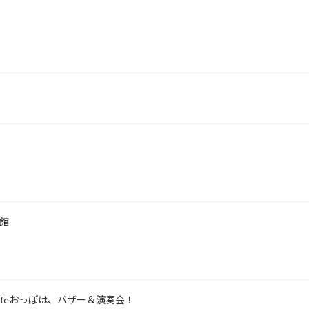
会館
o cafeおっぽは、バザー＆演奏会！