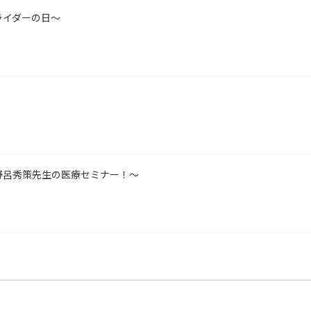
ライダーの日～
野呂秀策先生の医療セミナー！～