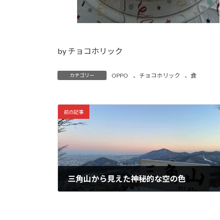
by チョコホリック
OPPO
、
チョコホリック
、
食
カテゴリー
前の記事
三角山から見えた神秘的な空の色
2024年1月19日