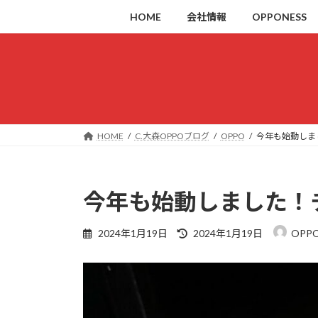
コ
ナ
HOME
会社情報
OPPONESS
ン
ビ
テ
ゲ
ン
ー
ツ
シ
へ
ョ
ス
ン
キ
に
HOME
C.大森OPPOブログ
OPPO
今年も始動しま
ッ
移
プ
動
今年も始動しました！
最
2024年1月19日
2024年1月19日
OPP
終
更
新
日
時
: