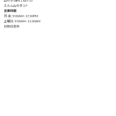
山の手1条6丁目5-15
エルム山の手１F
営業時間
月-金: 9:00AM–17:00PM
土曜日: 9:00AM–11:00AM
日祝日定休