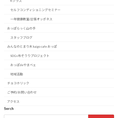
Kクラス
セルフコンディショニングセミナー
一年健康教室/出張オッポネス
おっぽらっく山の手
スタッフブログ
みんなのとまり木 kaigo cafe おっぽ
SDGs布ぞうりプロジェクト
おっぽdeやまベェ
地域活動
チョコホリック
ご予約/お問い合わせ
アクセス
Serch
検