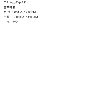
エルム山の手１F
営業時間
月-金: 9:00AM–17:00PM
土曜日: 9:00AM–11:00AM
日祝日定休