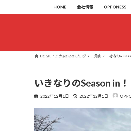
コ
ナ
HOME
会社情報
OPPONESS
ン
ビ
テ
ゲ
ン
ー
ツ
シ
へ
ョ
ス
ン
キ
に
HOME
C.大森OPPOブログ
三角山
いきなりのSeaso
ッ
移
プ
動
いきなりのSeason in！
最
2022年12月1日
2022年12月1日
OPP
終
更
新
日
時
: