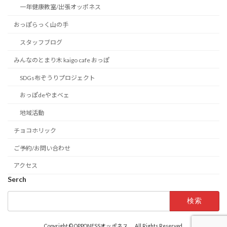
一年健康教室/出張オッポネス
おっぽらっく山の手
スタッフブログ
みんなのとまり木 kaigo cafe おっぽ
SDGs布ぞうりプロジェクト
おっぽdeやまベェ
地域活動
チョコホリック
ご予約/お問い合わせ
アクセス
Serch
検
索:
Copyright © OPPONESSオッポネス All Rights Reserved.