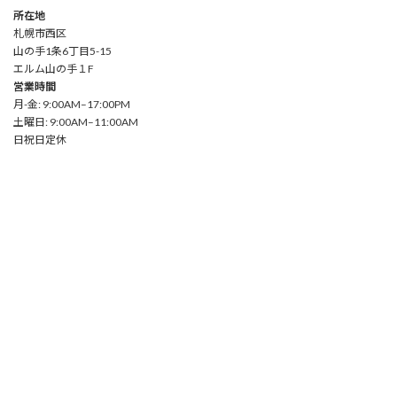
所在地
札幌市西区
山の手1条6丁目5-15
エルム山の手１F
営業時間
月-金: 9:00AM–17:00PM
土曜日: 9:00AM–11:00AM
日祝日定休