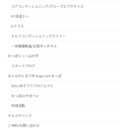
コアコンディショニング/グループエクササイズ
RC自主トレ
Kクラス
セルフコンディショニングセミナー
一年健康教室/出張オッポネス
おっぽらっく山の手
スタッフブログ
みんなのとまり木 kaigo cafe おっぽ
SDGs布ぞうりプロジェクト
おっぽdeやまベェ
地域活動
チョコホリック
ご予約/お問い合わせ