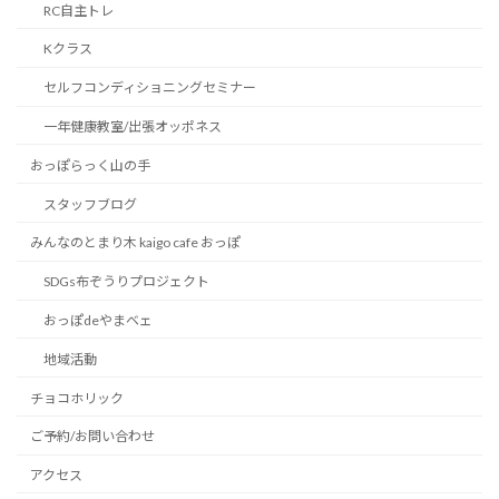
RC自主トレ
Kクラス
セルフコンディショニングセミナー
一年健康教室/出張オッポネス
おっぽらっく山の手
スタッフブログ
みんなのとまり木 kaigo cafe おっぽ
SDGs布ぞうりプロジェクト
おっぽdeやまベェ
地域活動
チョコホリック
ご予約/お問い合わせ
アクセス